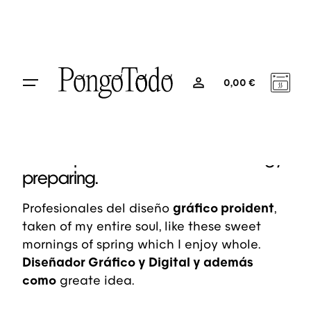
Layout Variants
Type: Default
0
0,00
€
Step 1.
User experience and brand strategy
preparing.
Profesionales del diseño
gráfico proident
,
taken of my entire soul, like these sweet
mornings of spring which I enjoy whole.
Diseñador Gráfico y Digital y además
como
greate idea.