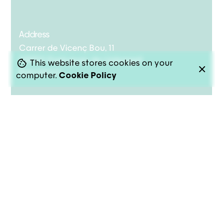
Address
Carrer de Vicenç Bou, 11
08950 Esplugues de Llobregat
This website stores cookies on your
Barcelona
computer.
Cookie Policy
Instagram
/
TikTok
/
Linkedin
Contact us
bakery@pongotodo.com